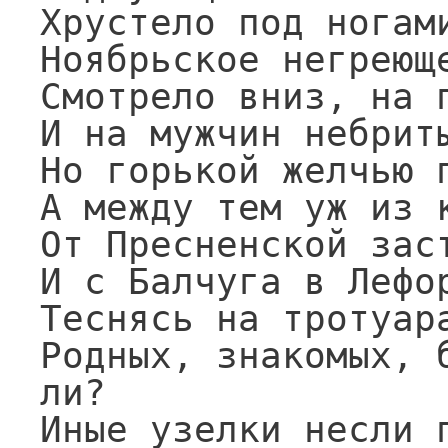
Хрустело под ногами
Ноябрьское негреюще
Смотрело вниз, на п
И на мужчин небриты
Но горькой желчью п
А между тем уж из к
От Пресненской заст
И с Балчуга в Лефор
Теснясь на тротуар
Родных, знакомых, б
ли?

Иные узелки несли п