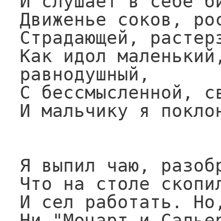
И слушает в себе би
Движенье соков, рос
Страдающей, растерз
Как идол маленький,
равнодушный,

С бессмысленной, св
И мальчику я поклон
                      
Я выпил чаю, разобр
Что на столе скопил
И сел работать. Но,
Ни "Моцарт и Сальер