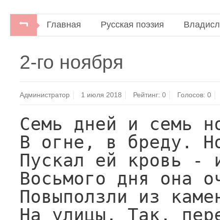
Главная
Русская поэзия
Владисл
Владислав Ходасевич. По бульварам.Стихотворе
2-го ноября
"Центр-100", 1996.
Администратор
1 июля 2018
Рейтинг:
0
Голосов:
0
Семь дней и семь но
В огне, в бреду. Но
Пускал ей кровь - и
Восьмого дня она оч
Повыползли из камен
На улицы. Так, пере