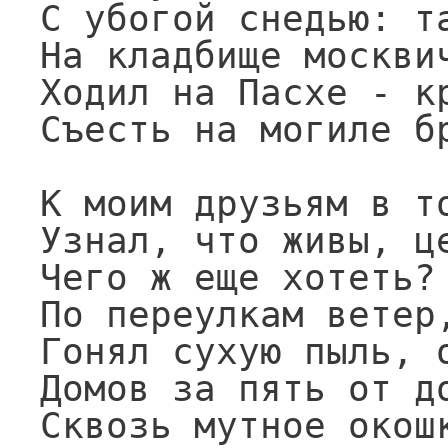
С убогой снедью: та
На кладбище москвич
Ходил на Пасхе - кр
Съесть на могиле бр
К моим друзьям в то
Узнал, что живы, це
Чего ж еще хотеть? 
По переулкам ветер,
Гонял сухую пыль, о
Домов за пять от до
Сквозь мутное окошк