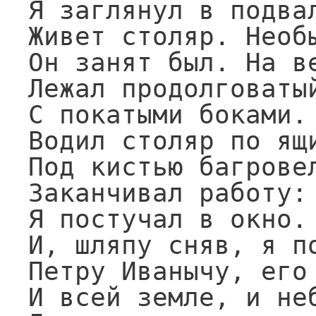
Я заглянул в подвал
Живет столяр. Необы
Он занят был. На ве
Лежал продолговатый
С покатыми боками. 
Водил столяр по ящи
Под кистью багровел
Заканчивал работу: 
Я постучал в окно. 
И, шляпу сняв, я по
Петру Иванычу, его 
И всей земле, и неб