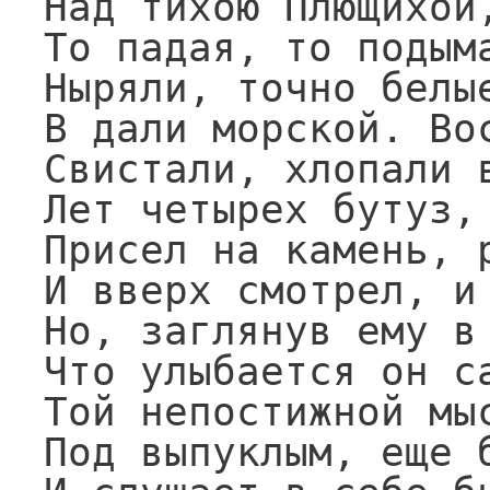
Над тихою Плющихой,
То падая, то подыма
Ныряли, точно белые
В дали морской. Вос
Свистали, хлопали в
Лет четырех бутуз, 
Присел на камень, р
И вверх смотрел, и 
Но, заглянув ему в 
Что улыбается он са
Той непостижной мыс
Под выпуклым, еще б