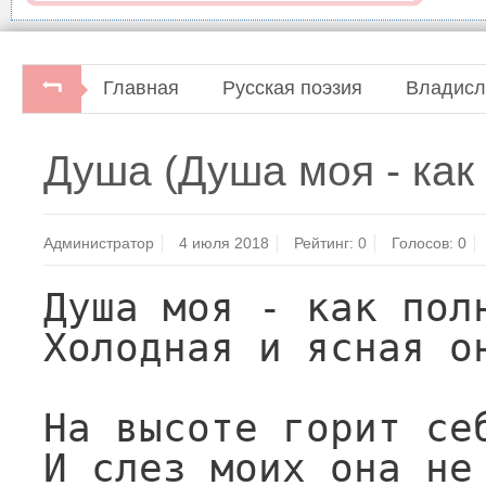
Главная
Русская поэзия
Владисл
Владислав Ходасевич. По бульварам.Стихотворе
Душа (Душа моя - как 
"Центр-100", 1996.
Администратор
4 июля 2018
Рейтинг:
0
Голосов:
0
Душа моя - как полн
Холодная и ясная он
На высоте горит себ
И слез моих она не 