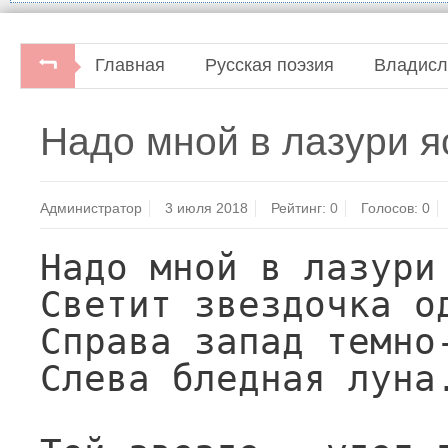
Главная
Русская поэзия
Владисл
Владислав Ходасевич. По бульварам.Стихотворе
Надо мной в лазури яс
"Центр-100", 1996.
Администратор
3 июля 2018
Рейтинг:
0
Голосов:
0
Надо мной в лазури 
Светит звездочка од
Справа запад темно-
Слева бледная луна.