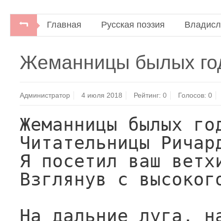
Главная
Русская поэзия
Владисл
Владислав Ходасевич. По бульварам.Стихотворе
Жеманницы былых год
"Центр-100", 1996.
Администратор
4 июля 2018
Рейтинг:
0
Голосов:
0
Жеманницы былых год
Читательницы Ричард
Я посетил ваш ветхи
Взглянув с высокого
На дальние луга, на