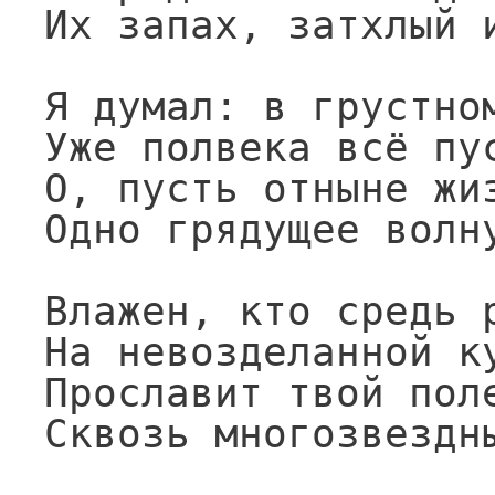
Их запах, затхлый и
Я думал: в грустном
Уже полвека всё пус
О, пусть отныне жиз
Одно грядущее волну
Влажен, кто средь р
На невозделанной ку
Прославит твой поле
Сквозь многозвездн