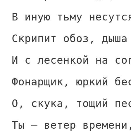
В иную тьму несутс
Скрипит обоз, дыша
И с лесенкой на со
Фонарщик, юркий бе
О, скука, тощий пе
Ты — ветер времени