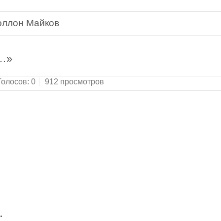
оллон Майков
а…»
Голосов:
0
912 просмотров
…