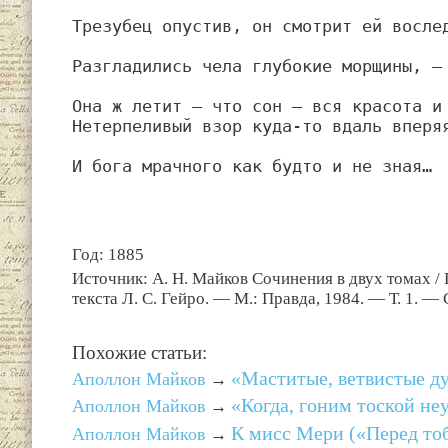
Трезубец опустив, он смотрит ей восле
Разгладились чела глубокие морщины, —
Она ж летит — что сон — вся красота и
Нетерпеливый взор куда-то вдаль вперя
И бога мрачного как будто и не зная…
Год: 1885
Источник: А. Н. Майков Сочинения в двух томах /
текста Л. С. Гейро. — М.: Правда, 1984. — Т. 1. — 
Похожие статьи:
«Маститые, ветвистые 
Аполлон Майков
→
«Когда, гоним тоской н
Аполлон Майков
→
К мисс Мери («Перед то
Аполлон Майков
→