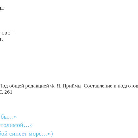
д…
 свет —
я,
 Под общей редакцией Ф. Я. Приймы. Составление и подгото
С. 261
дубы…»
еутолимой…»
бой синеет море…»)