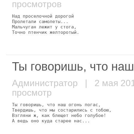
просмотров
Над проселочной дорогой

Пролетали самолеты...

Мальчуган лежит у стога,

Точно птенчик желторотый.
Ты говоришь, что наш 
Администратор
| 2 мая 2
просмотр
Ты говоришь, что наш огонь погас,

Твердишь, что мы состарились с тобою,

Взгляни ж, как блещет небо голубое!

А ведь оно куда старее нас...