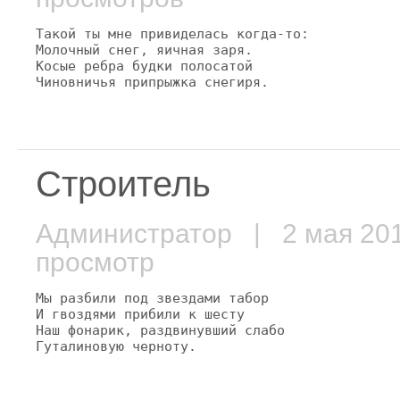
Такой ты мне привиделась когда-то:

Молочный снег, яичная заря.

Косые ребра будки полосатой

Чиновничья припрыжка снегиря.
Строитель
Администратор
| 2 мая 2
просмотр
Мы разбили под звездами табор

И гвоздями прибили к шесту

Наш фонарик, раздвинувший слабо

Гуталиновую черноту.