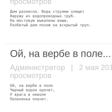
просмотров
Дом разнесло. Вода струями хлещет

Наружу из водопроводных труб.

На мостовую вывалены вещи,

Разбитый дом похож на вскрытый труп.
Ой, на вербе в поле...
Администратор
| 2 мая 2
просмотров
Ой, на вербе в поле

Черный ворон крячет,

У врага в неволе

Полонянка плачет.