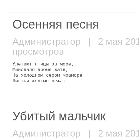
Осенняя песня
Администратор
| 2 мая 2
просмотров
Улетают птицы за море,

Миновало время жатв,

На холодном сером мраморе

Листья желтые лежат.
Убитый мальчик
Администратор
| 2 мая 2