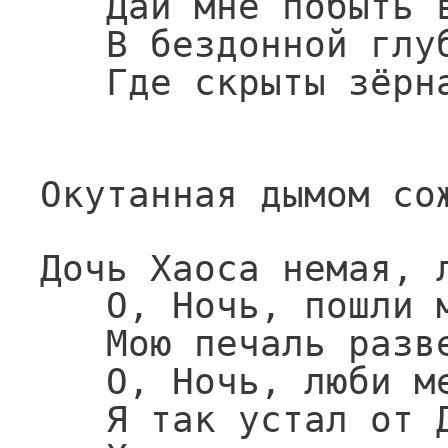
Дай мне побыть 
В бездонной глу
Где скрыты зёрн
Окутанная дымом со
Дочь Хаоса немая, 
О, Ночь, пошли 
Мою печаль разв
О, Ночь, люби м
Я так устал от 