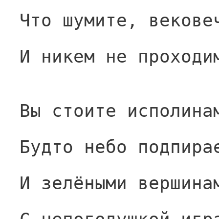
Что шумите, векове
И никем не проходи
Вы стоите исполина
Будто небо подпира
И зелёными вершина