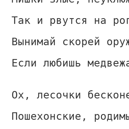
Так и рвутся на ро
Вынимай скорей ору
Если любишь медвеж
Ох, лесочки бескон
Пошехонские, родим