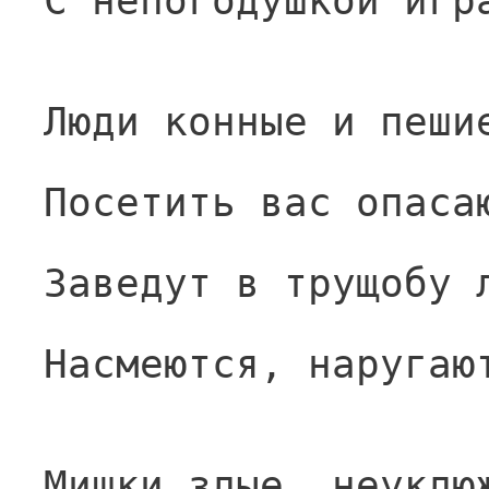
С непогодушкой игр
Люди конные и пеши
Посетить вас опаса
Заведут в трущобу 
Насмеются, наругаю
Мишки злые, неуклю