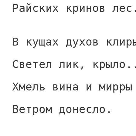
Райских кринов лес
В кущах духов клир
Светел лик, крыло.
Хмель вина и мирры
Ветром донесло.