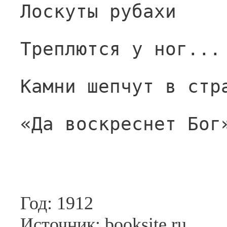
Лоскуты рубахи
Треплются у ног...
Камни шепчут в стр
«Да воскреснет Бог
Год: 1912
Источник: booksite.ru