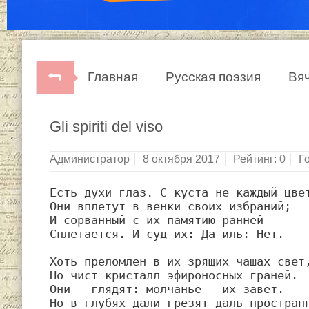
Главная
Русская поэзия
Вя
Вячеслав Иванов. Стихотворения. 
Gli spiriti del viso
Администратор
8 октября 2017
Рейтинг:
0
Г
Есть духи глаз. С куста не каждый цвет
Они вплетут в венки своих избраний;

И сорванный с их памятию ранней

Сплетается. И суд их: Да иль: Нет.

Хоть преломлен в их зрящих чашах свет,
Но чист кристалл эфироносных граней.

Они — глядят: молчанье — их завет.

Но в глубях дали грезят даль пространн