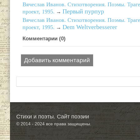
Вячеслав Иванов. Стихотворения. Поэмы. Траг
Первый пурпур
проект, 1995.
→
Вячеслав Иванов. Стихотворения. Поэмы. Траг
Dem Weltverbesserer
проект, 1995.
→
Комментарии (
0
)
Добавить комментарий
Стихи и поэты. Сайт поэзии
© 2014 - 2024
все права защищены.