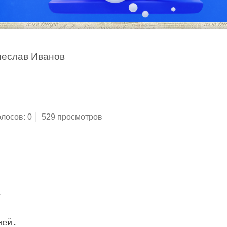
чеслав Иванов
Поэмы. Трагедия.Новая библиотека поэта.Санкт-П
олосов:
0
529 просмотров




ей.
