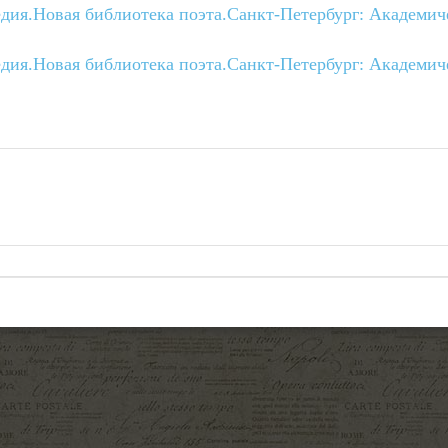
едия.Новая библиотека поэта.Санкт-Петербург: Академи
едия.Новая библиотека поэта.Санкт-Петербург: Академи