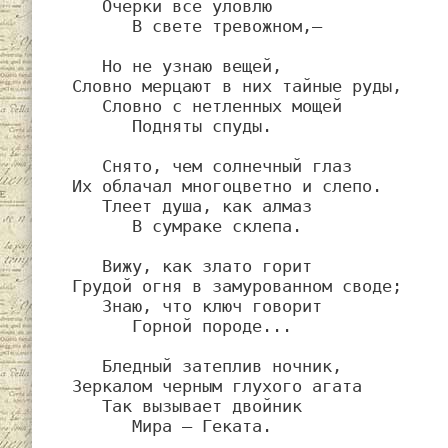
   Очерки все уловлю

      В свете тревожном,—

   Но не узнаю вещей,

Словно мерцают в них тайные руды,

   Словно с нетленных мощей

      Подняты спуды.

   Снято, чем солнечный глаз

Их облачал многоцветно и слепо.

   Тлеет душа, как алмаз

      В сумраке склепа.

   Вижу, как злато горит

Грудой огня в замурованном своде;

   Знаю, что ключ говорит

      Горной породе...

   Бледный затеплив ночник,

Зеркалом черным глухого агата

   Так вызывает двойник

      Мира — Геката.
