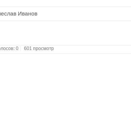
чеслав Иванов
Поэмы. Трагедия.Новая библиотека поэта.Санкт-П
олосов:
0
601 просмотр