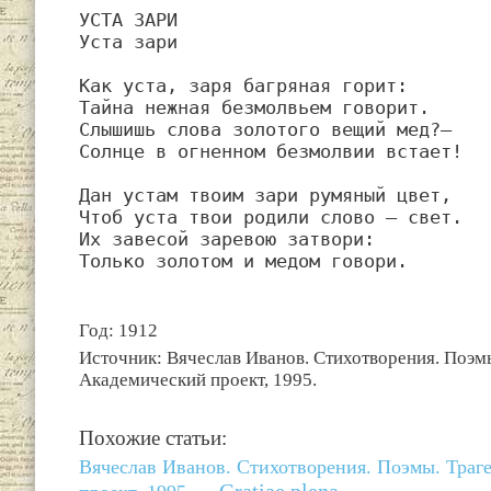
УСТА ЗАРИ

Уста зари

Как уста, заря багряная горит:

Тайна нежная безмолвьем говорит.

Слышишь слова золотого вещий мед?—

Солнце в огненном безмолвии встает!

Дан устам твоим зари румяный цвет,

Чтоб уста твои родили слово — свет.

Их завесой заревою затвори:

Только золотом и медом говори.
Год: 1912
Источник: Вячеслав Иванов. Стихотворения. Поэмы
Академический проект, 1995.
Похожие статьи:
Вячеслав Иванов. Стихотворения. Поэмы. Траг
Gratiae plena