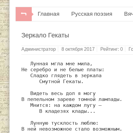
Главная
Русская поэзия
Вя
Вячеслав Иванов. Стихотворения. 
Зеркало Гекаты
Администратор
8 октября 2017
Рейтинг:
0
Г
   Лунная мгла мне мила,

Не серебро и не белые платы:

   Сладко глядеть в зеркала

      Смутной Гекаты.

   Видеть весь дол я могу

В пепельном зареве томной лампады.

   Мнится: на каждом лугу —

      В кладезях клады...

   Лунную тусклость люблю:

В ней невозможное стало возможным.
