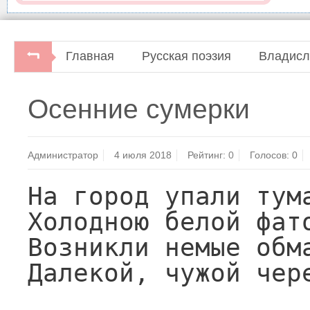
Главная
Русская поэзия
Владисл
Владислав Ходасевич. По бульварам.Стихотворе
Осенние сумерки
"Центр-100", 1996.
Администратор
4 июля 2018
Рейтинг:
0
Голосов:
0
На город упали тума
Холодною белой фато
Возникли немые обма
Далекой, чужой чере