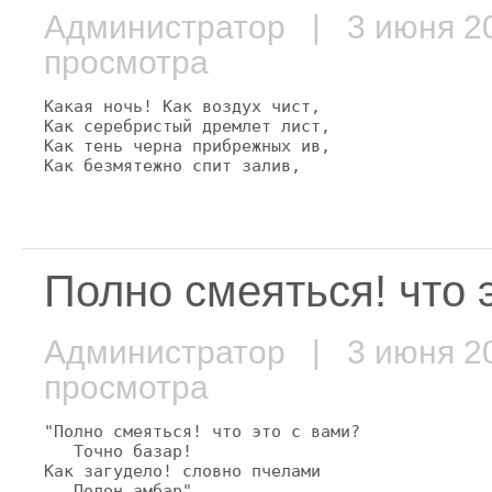
Администратор
| 3 июня 
просмотра
Какая ночь! Как воздух чист,

Как серебристый дремлет лист,

Как тень черна прибрежных ив,

Как безмятежно спит залив,
Полно смеяться! что э
Администратор
| 3 июня 
просмотра
"Полно смеяться! что это с вами?

   Точно базар!

Как загудело! словно пчелами

   Полон амбар".