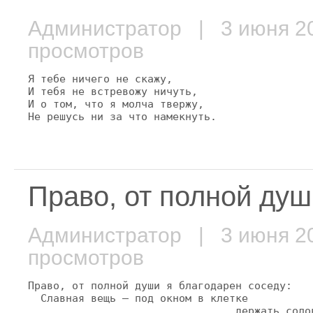
Администратор
| 3 июня 
просмотров
Я тебе ничего не скажу,

И тебя не встревожу ничуть,

И о том, что я молча твержу,

Не решусь ни за что намекнуть.
Право, от полной души
Администратор
| 3 июня 
просмотров
Право, от полной души я благодарен соседу:

  Славная вещь — под окном в клетке

                                 держать солов