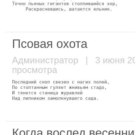
Точно пьяных гигантов столпившийся хор,

     Раскрасневшись, шатается ельник.
Псовая охота
Администратор
| 3 июня 
просмотра
Последний сноп свезен с нагих полей,

По стоптанным гуляет жнивьям стадо,

И тянется станица журавлей

Над липником замолкнувшего сада.
Когда вослед весенних