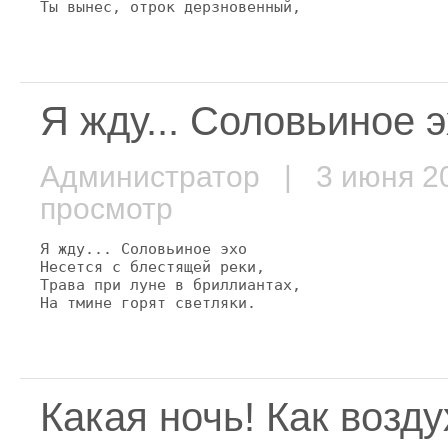
Ты вынес, отрок дерзновенный,
Я жду... Соловьиное эх
Администратор
| 3 июня 
просмотр
Я жду... Соловьиное эхо

Несется с блестящей реки,

Трава при луне в бриллиантах,

На тмине горят светляки.
Какая ночь! Как воздух