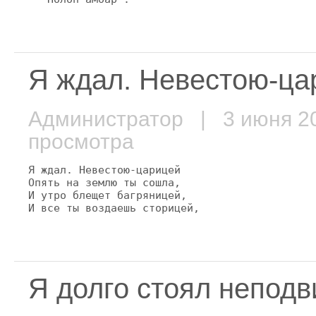
Я ждал. Невестою-цар
Администратор
| 3 июня 
просмотра
Я ждал. Невестою-царицей

Опять на землю ты сошла,

И утро блещет багряницей,

И все ты воздаешь сторицей,
Я долго стоял неподв