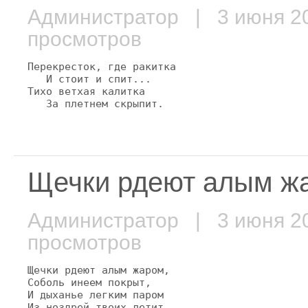
Администратор
| 3 июня 
просмотров
Перекресток, где ракитка

   И стоит и спит...

Тихо ветхая калитка

   За плетнем скрыпит.
Щечки рдеют алым жа
Администратор
| 3 июня 
просмотров
Щечки рдеют алым жаром,

Соболь инеем покрыт,

И дыханье легким паром

Из ноздрей твоих летит.