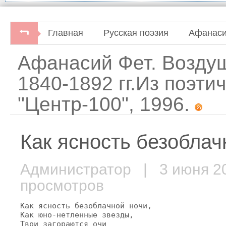
Главная
Русская поэзия
Афанаси
Афанасий Фет. Возду
1840-1892 гг.Из поэти
"Центр-100", 1996.
Как ясность безоблачн
Администратор
| 3 июня 
просмотров
Как ясность безоблачной ночи,

Как юно-нетленные звезды,

Твои загораются очи
