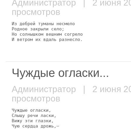
Администратор
| 2 июня 
просмотров
Из дебрей туманы несмело

Родное закрыли село;

Но солнышком вешним согрело

И ветром их вдаль разнесло.
Чуждые огласки...
Администратор
| 2 июня 
просмотров
Чуждые огласки,

Слышу речи ласки,

Вижу эти глазки,

Чую сердца дрожь,—