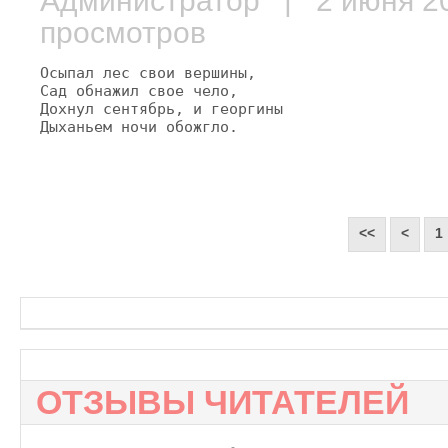
Администратор
| 2 июня 
просмотров
Осыпал лес свои вершины,

Сад обнажил свое чело,

Дохнул сентябрь, и георгины

Дыханьем ночи обожгло.
<<
<
1
ОТЗЫВЫ ЧИТАТЕЛЕЙ