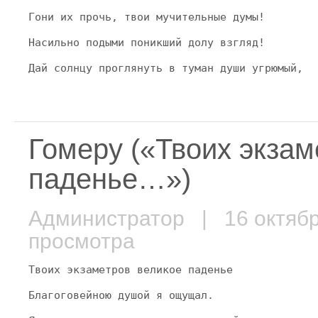
Гони их прочь, твои мучительные думы!
Насильно подыми поникший долу взгляд!
Дай солнцу проглянуть в туман души угрюмый,
Гомеру («Твоих экзам
паденье…»)
Администратор
| 16 октяб
просмотра
Твоих экзаметров великое паденье
Благоговейною душой я ощущал.