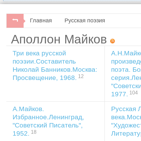
Главная
Русская поэзия
Аполлон Майков
Три века русской
А.Н.Майк
поэзии.Составитель
произвед
Николай Банников.Москва:
поэта. Б
12
серия.Ле
Просвещение, 1968.
"Советск
104
1977.
А.Майков.
Русская 
Избранное.Ленинград,
века.Мос
"Советский Писатель",
"Художес
18
1952.
Литерату