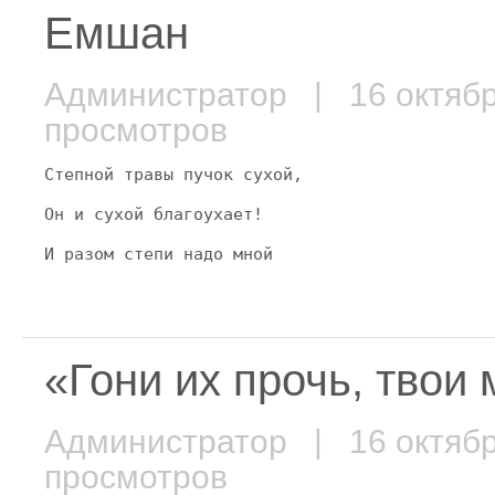
Емшан
Администратор
| 16 октяб
просмотров
Степной травы пучок сухой,
Он и сухой благоухает!
И разом степи надо мной
«Гони их прочь, твои
Администратор
| 16 октяб
просмотров