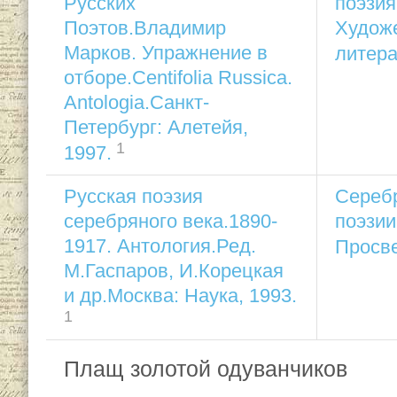
Русских
поэзия
Поэтов.Владимир
Худож
Марков. Упражнение в
литера
отборе.Centifolia Russica.
Antologia.Санкт-
Петербург: Алетейя,
1
1997.
Русская поэзия
Серебр
серебряного века.1890-
поэзии
1917. Антология.Ред.
Просве
М.Гаспаров, И.Корецкая
и др.Москва: Наука, 1993.
1
Плащ золотой одуванчиков