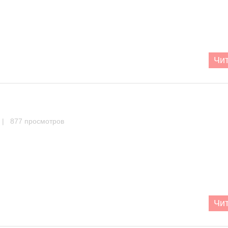
Чит
| 877 просмотров
Чит