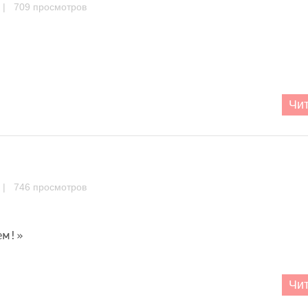
| 709 просмотров
Чит
| 746 просмотров
ем!»
Чит