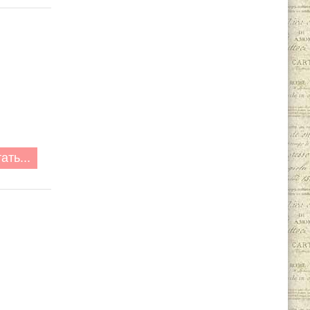
ать...