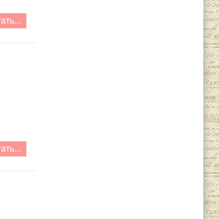
ать...
ать...