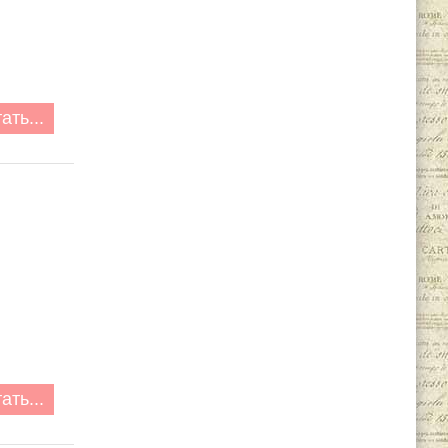
ать...
ать...