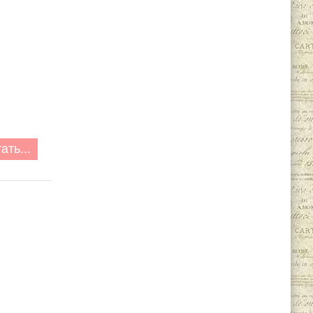
ать...