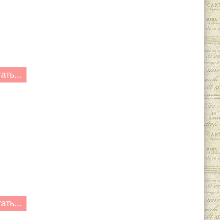
ать...
ать...